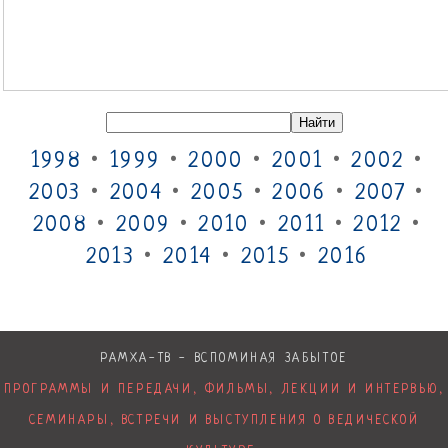
Объём
: 520 мб (46 минут) |
Формат
: mp4 (1280х720)
СКАЧАТЬ/Видео
-
СКАЧАТЬ/Аудио
Приятного Вам ознакомления и успешного просветления,
крепкого здоровья, любви и счастья!
Смотрите также на Рамха-ТВ:
Колыбель современной цивилизации
Возрождение ведического православия
Солнечные песни народного мировоззрения Руси
Другие выпуски программы «Древо Жизни»:
Тайная карта человека
Традиция пения на Руси
Древние музыкальные инструменты