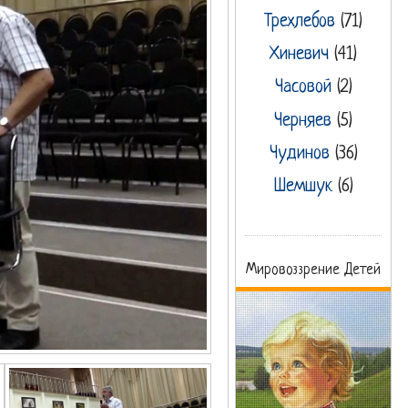
Трехлебов
(71)
Хиневич
(41)
Часовой
(2)
Черняев
(5)
Чудинов
(36)
Шемшук
(6)
Мировоззрение Детей