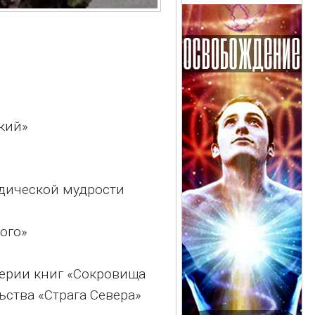
кий»
едической мудрости
кого»
серии книг «Сокровища
ьства «Страга Севера»