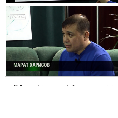
Объём
: 900 мб (1 час 13 минут) |
Формат
: mp4 (1280х720)
СКАЧАТЬ/Видео
-
СКАЧАТЬ/Аудио
Приятного Вам ознакомления и успешного просветления,